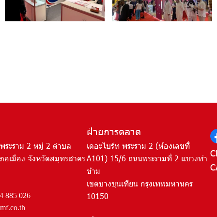
ฝ่ายการตลาด
พระราม 2 หมู่ 2 ตำบล
เดอะไบร์ท พระราม 2 (ห้องเลขที่
C
ภอเมือง จังหวัดสมุทรสาคร
A101) 15/6 ถนนพระรามที่ 2 แขวงท่า
C
ข้าม
เขตบางขุนเทียน กรุงเทพมหานคร
10150
4 885 026
f.co.th