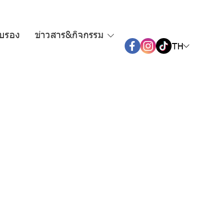
ับรอง
ข่าวสาร&กิจกรรม
TH