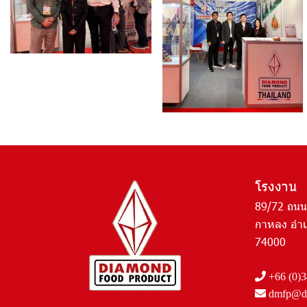
โรงงาน
89/72 ถนน
กาหลง อำเ
74000
+66 (0)3
dmfp@dm