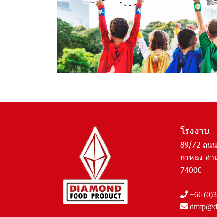
โรงงาน
89/72 ถนน
กาหลง อำเ
74000
+66 (0)3
dmfp@dm