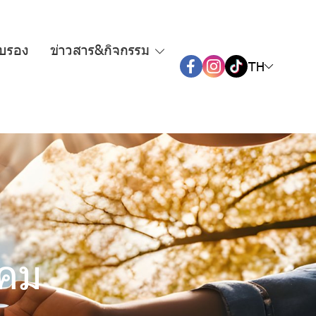
ับรอง
ข่าวสาร&กิจกรรม
TH
งคม