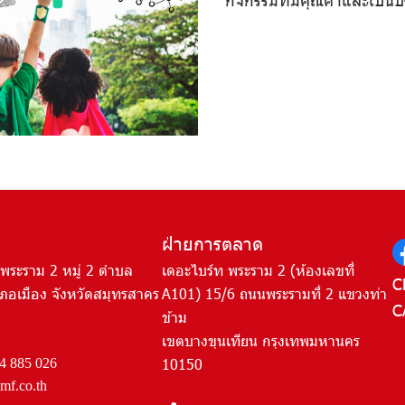
ฝ่ายการตลาด
พระราม 2 หมู่ 2 ตำบล
เดอะไบร์ท พระราม 2 (ห้องเลขที่
C
ภอเมือง จังหวัดสมุทรสาคร
A101) 15/6 ถนนพระรามที่ 2 แขวงท่า
C
ข้าม
เขตบางขุนเทียน กรุงเทพมหานคร
10150
4 885 026
f.co.th